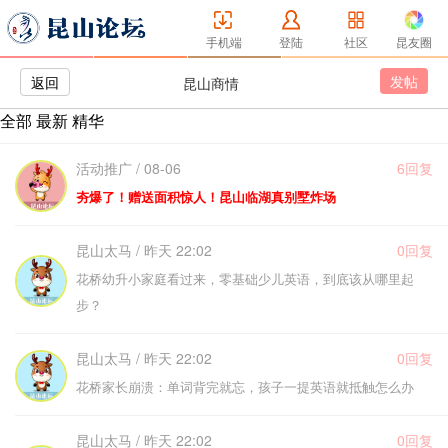
手机端
登陆
社区
昆友圈
发帖
返回
昆山商情
全部
最新
精华
活动推广 / 08-06
6回复
夯爆了！赠送面积惊人！昆山临湖真别墅炸场
昆山太马 / 昨天 22:02
0回复
花桥幼升小家庭看过来，零基础少儿英语，到底该从哪里起
步？
昆山太马 / 昨天 22:02
0回复
花桥家长崩溃：单词背完就忘，孩子一提英语就抵触怎么办
昆山太马 / 昨天 22:02
0回复