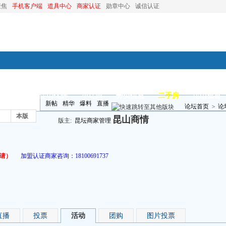
聚焦
手机客户端
道具中心
商家认证
勋章中心
诚信认证
装修
昆山优选
小红娘
分类信息
二手房
昆山视窗
新帖
精华
爆料
直播
论坛首页
>
论
本版
昆山商情
版主:
昆坛商家管理
请）
加盟认证商家咨询：
18100691737
直播
投票
活动
团购
图片投票