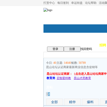
打赏中心
每日签到
幸运转盘
论坛帮助
活动
论坛首页
论坛导航
商家
招聘
登录
注册
找回密码
今日:
40
|
主题:
14640
|
帖数:
50789
昆山论坛认证商家最新商业信息含促销等
昆山论坛认证商家：（点击进入昆山论坛商家申
教育类
启智星特教
昆山才思教育
发帖
1
2
全部
精华
爆料