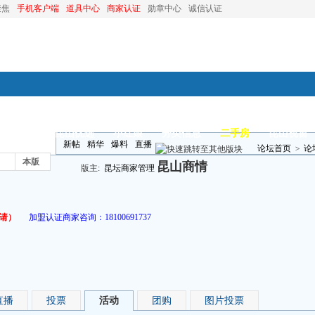
聚焦
手机客户端
道具中心
商家认证
勋章中心
诚信认证
装修
昆山优选
小红娘
分类信息
二手房
昆山视窗
新帖
精华
爆料
直播
论坛首页
>
论
本版
昆山商情
版主:
昆坛商家管理
请）
加盟认证商家咨询：
18100691737
直播
投票
活动
团购
图片投票