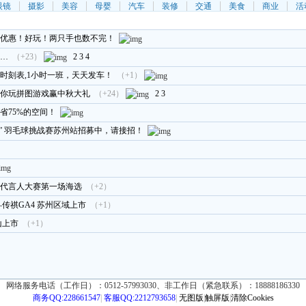
眼镜
摄影
美容
母婴
汽车
装修
交通
美食
商业
活
优惠！好玩！两只手也数不完！
卡…
（+23）
2
3
4
时刻表,1小时一班，天天发车！
（+1）
喊你玩拼图游戏赢中秋大礼
（+24）
2
3
省75%的空间！
杯” 羽毛球挑战赛苏州站招募中，请接招！
形象代言人大赛第一场海选
（+2）
传祺GA4 苏州区域上市
（+1）
昆山上市
（+1）
网络服务电话（工作日）：0512-57993030、非工作日（紧急联系）：18888186330
商务QQ:228661547
|
客服QQ:2212793658
|
无图版
|
触屏版
|
清除Cookies