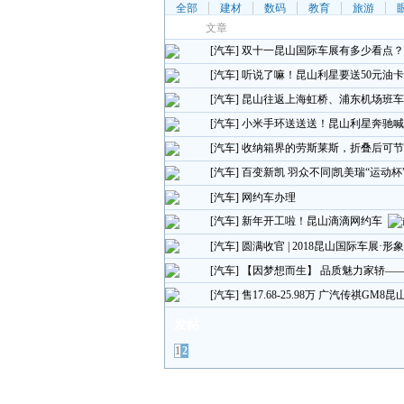
全部
建材
数码
教育
旅游
文章
[汽车]
双十一昆山国际车展有多少看点？
[汽车]
听说了嘛！昆山利星要送50元油
[汽车]
昆山往返上海虹桥、浦东机场班车
[汽车]
小米手环送送送！昆山利星奔驰
[汽车]
收纳箱界的劳斯莱斯，折叠后可节
[汽车]
百变新凯 羽众不同|凯美瑞“运动
[汽车]
网约车办理
[汽车]
新年开工啦！昆山滴滴网约车
[汽车]
圆满收官 | 2018昆山国际车展·
[汽车]
【因梦想而生】 品质魅力家轿——
[汽车]
售17.68-25.98万 广汽传祺GM8
发帖
1
2