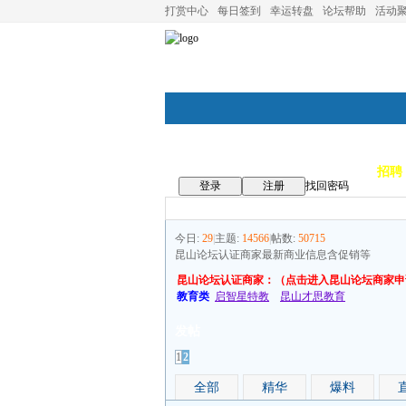
打赏中心
每日签到
幸运转盘
论坛帮助
活动
论坛首页
论坛导航
商家
招聘
登录
注册
找回密码
今日:
29
|
主题:
14566
|
帖数:
50715
昆山论坛认证商家最新商业信息含促销等
昆山论坛认证商家：（点击进入昆山论坛商家申
教育类
启智星特教
昆山才思教育
发帖
1
2
全部
精华
爆料