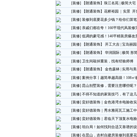
[装修]
【朗通装饰】珠江名苑 | 极简大
[装修]
【朗通装饰】花桥裕园 | 实景 
[装修]
装修到底要花多少钱？给你们算笔
[装修]
亲戚们都在夸！160平现代风装修
[装修]
低调的豪宅感！140平精装房爆改
[装修]
【朗通装饰】 开工大吉 | 宝岛丽
[装修]
【朗通装饰】 华润国际 | 极简 形
[装修]
卫生间敲掉重装，找有经验师傅
[装修]
【朗通装饰】 金色森林 | 实用与
[装修]
案例分享丨越简单越高级！108㎡
[装修]
昆山别墅装修，需要注意哪些呢？
[装修]
不得不知道的家装技巧，有了这几
[装修]
蛮好德装饰｜金色港湾水电验收实
[装修]
蛮好德装饰｜秀水雅苑瓦工施工中
[装修]
蛮好德装饰｜君临天下顶复水电验
[装修]
坦白局！如何找到合适又靠谱的设
[装修]
在昆山，农村自建房装修到底要花