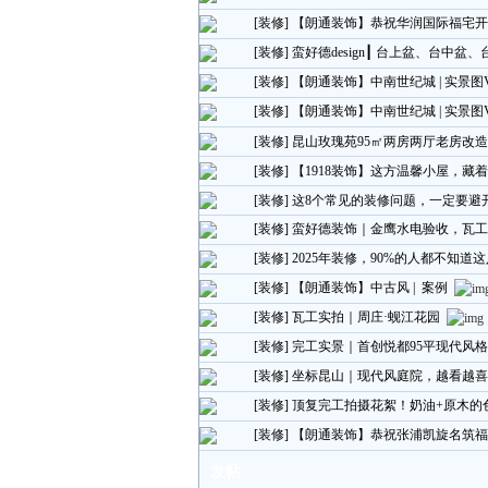
[装修]
【朗通装饰】恭祝华润国际福宅开
[装修]
蛮好德design┃ 台上盆、台中
[装修]
【朗通装饰】中南世纪城 | 实景图
[装修]
【朗通装饰】中南世纪城 | 实景图
[装修]
昆山玫瑰苑95㎡两房两厅老房改
[装修]
【1918装饰】这方温馨小屋，藏
[装修]
这8个常见的装修问题，一定要避
[装修]
蛮好德装饰｜金鹰水电验收，瓦工
[装修]
2025年装修，90%的人都不知道
[装修]
【朗通装饰】中古风 | 案例
[装修]
瓦工实拍｜周庄·蚬江花园
[装修]
完工实景｜首创悦都95平现代风格
[装修]
坐标昆山｜现代风庭院，越看越喜
[装修]
顶复完工拍摄花絮！奶油+原木的
[装修]
【朗通装饰】恭祝张浦凯旋名筑福
发帖