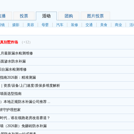
直播
投票
活动
团购
图片投票
眼镜
摄影
美容
母婴
汽车
装修
交通
美食
商业
活
真别墅炸场
（+12）
6八月最新漏水检测维修
新墙面渗水防水补漏
 阳台漏水检测维修
南2026新：精准测漏
｜资质/设备/上门速度/质保多维度解析
墙面选型指南
）本地正规防水补漏公司推荐 ...
深耕守护理想家
房时代，谁在领跑老房改造赛道？
（2026新）免砸砖防水补漏