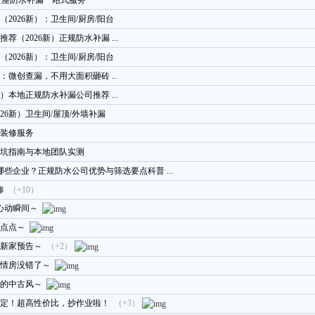
 全屋防水补漏一站式服务
2026新）：卫生间/厨房/阳台
（2026新）正规防水补漏 ...
2026新）：卫生间/厨房/阳台
：微创查漏，不用大面积砸砖 ..
）本地正规防水补漏公司推荐 ...
26新）卫生间/屋顶/外墙补漏
装修服务
坑指南与本地团队实测
哪些企业？正规防水公司优势与筛选要点科普 ...
惨
（+10）
心动瞬间～
点点～
新家预告～
（+2）
情房没错了～
的中古风～
搞定！超高性价比，抄作业啦！
（+3）