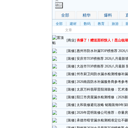
确认
全部
精华
爆料
全部
建材
数码
教育
旅游
文章
[商业]
夯爆了！赠送面积惊人！昆山临湖
[装修]
惠州市防水补漏TOP榜推荐 202
[装修]
安庆市TOP榜推荐 2026八月最
[装修]
大连市TOP榜推荐 2026八月最新
[装修]
州市厨卫间防水漏水检测维修补漏指
[装修]
2026南昌防水补漏服务商参考参考
[装修]
太原万科翡翠晋阳湖装修：艺术漆
[装修]
阳江市房屋漏水检测维修（2026新
[装修]
太和装修避坑攻略 铭顺装饰9年
[装修]
2026年昆明装修公司推荐：存量
[装修]
承德市暗管漏水检测精准定位不砸墙