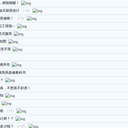
宅，精致细腻！
开放式厨房设计
（+2）
装修账！
（+5）
完工现场～
意式极简
园别墅
简意不简
美感并存
极简风装修教科书
？
条，不愁装不好房！
拍
收
（+1）
计师？？
多少钱？
（+17）