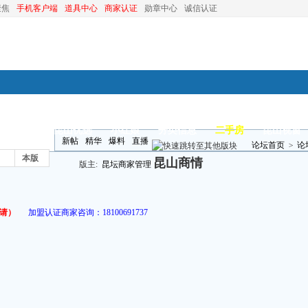
聚焦
手机客户端
道具中心
商家认证
勋章中心
诚信认证
装修
昆山优选
小红娘
分类信息
二手房
昆山视窗
新帖
精华
爆料
直播
论坛首页
>
论
本版
昆山商情
版主:
昆坛商家管理
请）
加盟认证商家咨询：
18100691737