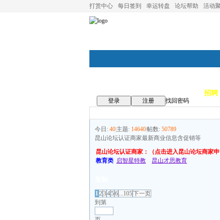
打赏中心
每日签到
幸运转盘
论坛帮助
活动
论坛首页
论坛导航
商家
招聘
登录
注册
找回密码
今日:
40
|
主题:
14640
|
帖数:
50789
昆山论坛认证商家最新商业信息含促销等
昆山论坛认证商家：（点击进入昆山论坛商家申
教育类
启智星特教
昆山才思教育
发帖
1
2
3
4
5
6
...105
下一页
到第
页