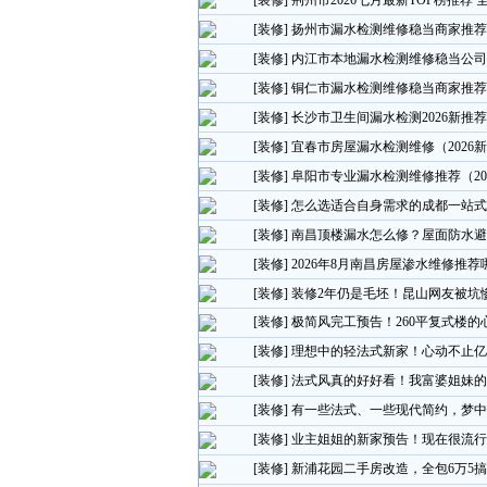
[装修]
荆州市2026七月最新TOP榜推荐
[装修]
扬州市漏水检测维修稳当商家推荐（
[装修]
内江市本地漏水检测维修稳当公司推荐
[装修]
铜仁市漏水检测维修稳当商家推荐（
[装修]
长沙市卫生间漏水检测2026新推荐
[装修]
宜春市房屋漏水检测维修（2026新
[装修]
阜阳市专业漏水检测维修推荐（20
[装修]
怎么选适合自身需求的成都一站式
[装修]
南昌顶楼漏水怎么修？屋面防水避
[装修]
2026年8月南昌房屋渗水维修推荐
[装修]
装修2年仍是毛坯！昆山网友被坑
[装修]
极简风完工预告！260平复式楼的
[装修]
理想中的轻法式新家！心动不止亿
[装修]
法式风真的好好看！我富婆姐妹的
[装修]
有一些法式、一些现代简约，梦中
[装修]
业主姐姐的新家预告！现在很流行
[装修]
新浦花园二手房改造，全包6万5