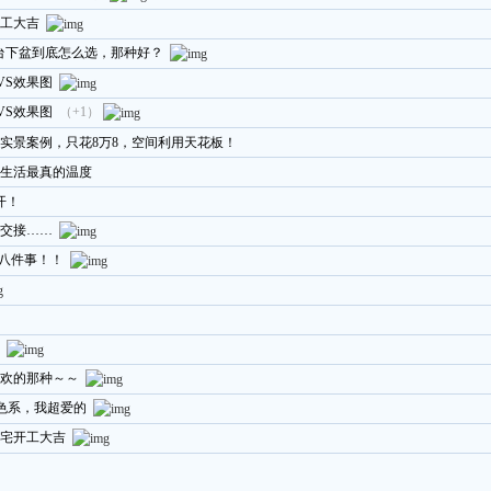
工大吉
盆、台下盆到底怎么选，那种好？
VS效果图
VS效果图
（+1）
造实景案例，只花8万8，空间利用天花板！
着生活最真的温度
开！
交接……
这八件事！！
欢的那种～～
色系，我超爱的
宅开工大吉