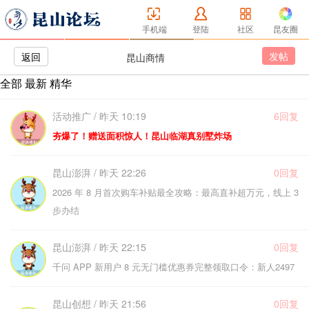
手机端
登陆
社区
昆友圈
发帖
返回
昆山商情
全部
最新
精华
活动推广 / 昨天 10:19
6回复
夯爆了！赠送面积惊人！昆山临湖真别墅炸场
昆山澎湃 / 昨天 22:26
0回复
2026 年 8 月首次购车补贴最全攻略：最高直补超万元，线上 3
步办结
昆山澎湃 / 昨天 22:15
0回复
千问 APP 新用户 8 元无门槛优惠券完整领取口令：新人2497
昆山创想 / 昨天 21:56
0回复