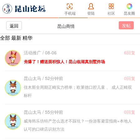
手机端
登陆
社区
昆友圈
发帖
返回
昆山商情
全部
最新
精华
活动推广 / 08-06
6回复
夯爆了！赠送面积惊人！昆山临湖真别墅炸场
昆山太马 / 52分钟前
0回复
佳木斯全周期正畸实力榜单；欧莱德口腔儿童 、 成人正畸双
标杆
昆山太马 / 55分钟前
0回复
威海韩乐坊特产怎么选才不踩坑？一份游客避雷指南+本地人
认可的口碑店识别方法