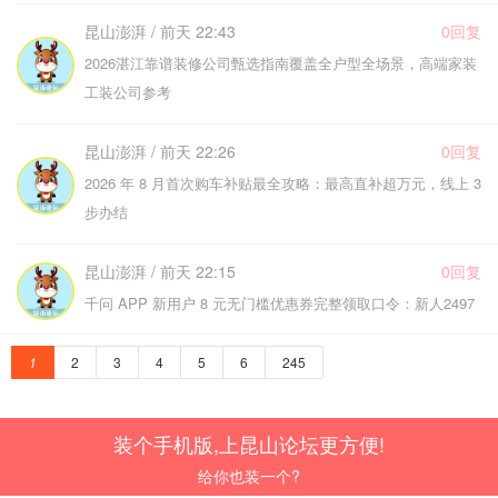
昆山澎湃 / 前天 22:43
0回复
2026湛江靠谱装修公司甄选指南覆盖全户型全场景，高端家装
工装公司参考
昆山澎湃 / 前天 22:26
0回复
2026 年 8 月首次购车补贴最全攻略：最高直补超万元，线上 3
步办结
昆山澎湃 / 前天 22:15
0回复
千问 APP 新用户 8 元无门槛优惠券完整领取口令：新人2497
1
2
3
4
5
6
245
装个手机版,上昆山论坛更方便!
给你也装一个?