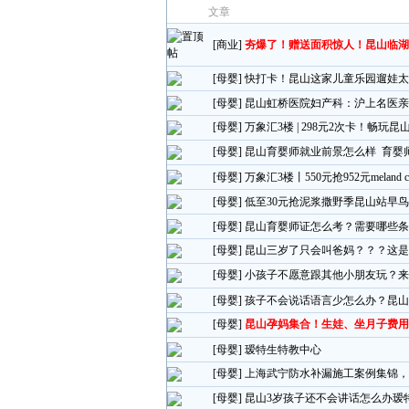
文章
[商业]
夯爆了！赠送面积惊人！昆山临湖
[母婴]
快打卡！昆山这家儿童乐园遛娃太
[母婴]
昆山虹桥医院妇产科：沪上名医亲
[母婴]
万象汇3楼 | 298元2次卡！畅玩昆山me
[母婴]
昆山育婴师就业前景怎么样 育婴
[母婴]
万象汇3楼丨550元抢952元meland
[母婴]
低至30元抢泥浆撒野季昆山站早
[母婴]
昆山育婴师证怎么考？需要哪些条
[母婴]
昆山三岁了只会叫爸妈？？？这是
[母婴]
小孩子不愿意跟其他小朋友玩？来
[母婴]
孩子不会说话语言少怎么办？昆
[母婴]
昆山孕妈集合！生娃、坐月子费用
[母婴]
瑷特生特教中心
[母婴]
上海武宁防水补漏施工案例集锦
[母婴]
昆山3岁孩子还不会讲话怎么办瑷