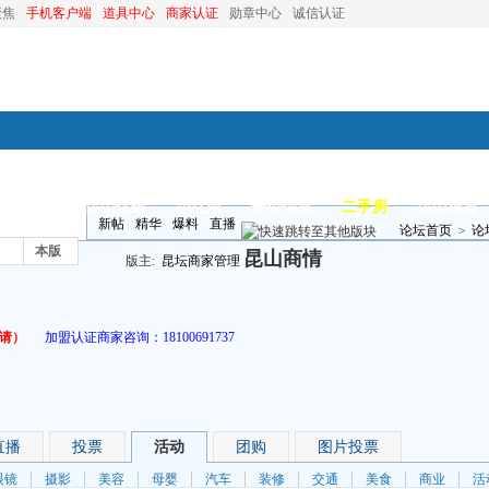
聚焦
手机客户端
道具中心
商家认证
勋章中心
诚信认证
装修
昆山优选
小红娘
分类信息
二手房
昆山视窗
新帖
精华
爆料
直播
论坛首页
>
论
本版
昆山商情
版主:
昆坛商家管理
请）
加盟认证商家咨询：
18100691737
直播
投票
活动
团购
图片投票
眼镜
摄影
美容
母婴
汽车
装修
交通
美食
商业
活