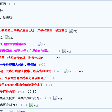
原因
（+1）
啦
开新课啦
ini梦多多大型梦幻王国1大1小亲子特惠票！畅玩整天
折起
·守好胎宝宝健康第1线
（+2）
彩超...低至38元！在昆山的速看...
（+21）
22届昆山特卖会云专场，附超全攻略
（+2）
2
3
一孕检费用大减价，狂省钱
（+30）
超、无痛分娩都有优惠，最高省1000元
（+48）
2
3
4
5
孩子21届大型仓库特卖超全攻略来了
（+1）
子40000m2昆山仓储特卖会来了
（+2）
孕产检内幕
（+1）
2
3
4
5
免蓝光侵害，避免眼睛近视吗？
（+2）
嘴唇没别的了
（+1）
新店！
（+1）