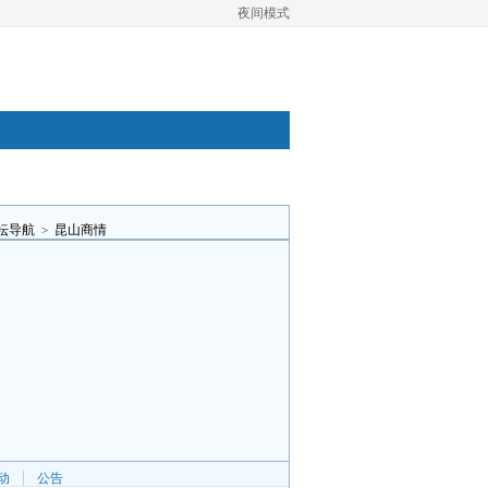
夜间模式
坛导航
>
昆山商情
动
公告