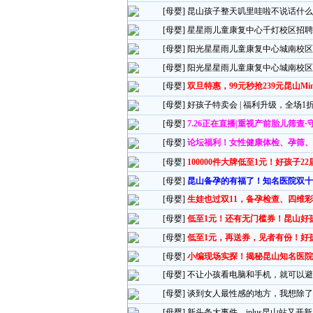
[母婴]
昆山孩子整天叽里哇啦不说话什么
[母婴]
星星雨儿童康复中心千灯校区招聘
[母婴]
阳光星星雨儿童康复中心城南校区
[母婴]
阳光星星雨儿童康复中心城南校区
[母婴]
双旦特惠，99元秒抢239元昆山M
[母婴]
好孩子特卖会 | 福利升级，全场1
[母婴]
7.26正在直播|重视产前胎儿筛查
[母婴]
论坛福利！女性健康体检、孕筛、四维
[母婴]
100000件大牌低至1元！好孩子
[母婴]
昆山备孕的有福了！知名医院双十
[母婴]
生娃也过双11，备孕检查、四维彩
[母婴]
低至1元！还有无门槛券！昆山好
[母婴]
低至1元，再送券，见者有份！好孩
[母婴]
小编现场实探！揭秘昆山知名医院
[母婴]
不让小孩看电脑和手机，就可以避
[母婴]
谈到女人最性感的地方，我想除了
[母婴]
新头条大事件，iplus昆山站又开