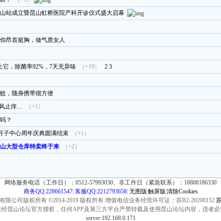
山站成立暨昆山虹桥医院产科开诊仪式盛大启幕
助你昂首挺胸，做气质女人
上它，除菌率92%，7天无异味
（+19）
2
3
蚊，随身携带很方便
疏风止痒…
（+1）
吗？
园月子中心周年庆典圆满结束
（+1）
子昆山大型仓库特卖终于来
（+2）
网络服务电话（工作日）：0512-57993030、非工作日（紧急联系）：18888186330
商务QQ:228661547
|
客服QQ:2212793658
|
无图版
|
触屏版
|
清除Cookies
公司版权所有 ©2014-2019 版权所有 增值电信业务经营许可证：苏B2-20200152
苏
未经昆山论坛官方授权，任何APP及第三方平台严禁转载及使用昆山论坛内容，违者必
server:192.168.0.171