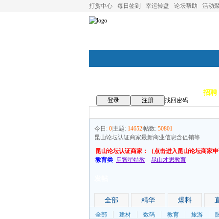
打赏中心
每日签到
幸运转盘
论坛帮助
活动
论坛首页
论坛导航
商家
招聘
登录
注册
找回密码
今日:
0
|
主题:
14652
|
帖数:
50801
昆山论坛认证商家最新商业信息含促销等
昆山论坛认证商家：（点击进入昆山论坛商家申
教育类
启智星特教
昆山才思教育
发帖
全部
精华
爆料
全部
建材
数码
教育
旅游