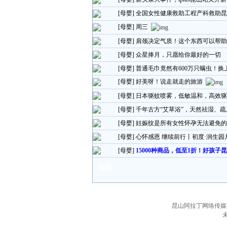
[母婴]
全国女性健康救助工程产科救助昆
[母婴]
周三
[母婴]
肩颈决定气质！这个东西可以帮
[母婴]
众星捧月，只愿给你最好的一切
[母婴]
普通毛巾竟然有600万只螨虫！换
[母婴]
好美呀！说走就走的旅游
[母婴]
日本驱蚊喷雾，低敏温和，高效驱
[母婴]
千年古方“艾草浴”，天然祛湿、
[母婴]
妊娠纹是所有女性怀孕无法避免的
[母婴]
心怀感恩 继续前行丨初度·润生
[母婴]
15000种商品，低至1折！好孩
发帖
昆山阿拉丁网络传媒有限