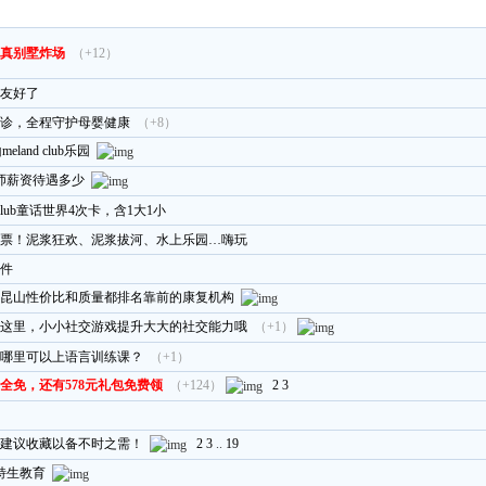
真别墅炸场
（+12）
友好了
诊，全程守护母婴健康
（+8）
land club乐园
师薪资待遇多少
 club童话世界4次卡，含1大1小
鸟票！泥浆狂欢、泥浆拔河、水上乐园…嗨玩
件
昆山性价比和质量都排名靠前的康复机构
这里，小小社交游戏提升大大的社交能力哦
（+1）
山哪里可以上语言训练课？
（+1）
全免，还有578元礼包免费领
（+124）
2
3
，建议收藏以备不时之需！
2
3
..
19
特生教育