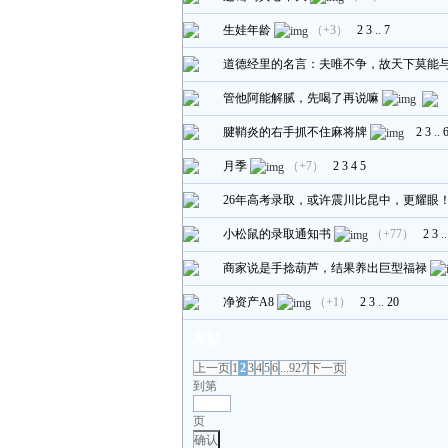
生娃年龄
（+3）
2
3
..
7
道德经里的名言：夫唯不争，故天下莫能
管他阿能解腻，先喝了再说嘛
腱鞘炎的右手抓不住麻将牌
2
3
..
月季
（+7）
2
3
4
5
26年高考录取，或许震川比昆中，更耀眼
小松鼠的录取通知书
（+77）
2
3
.
商家说是手捻葫芦，结果养出巨型福禄
净资产A8
（+1）
2
3
..
20
发帖
上一页
1
2
3
4
5
6
...927
下一页
到第
页
确认