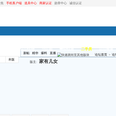
聚焦
手机客户端
道具中心
商家认证
勋章中心
诚信认证
装修
昆山优选
小红娘
分类信息
二手房
昆山视窗
新帖
精华
爆料
直播
论坛首页
>
论
本版
家有儿女
版主: