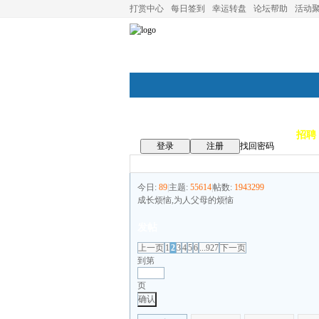
打赏中心
每日签到
幸运转盘
论坛帮助
活动
论坛首页
论坛导航
商家
招聘
登录
注册
找回密码
今日:
89
|
主题:
55614
|
帖数:
1943299
成长烦恼,为人父母的烦恼
发帖
上一页
1
2
3
4
5
6
...927
下一页
到第
页
确认