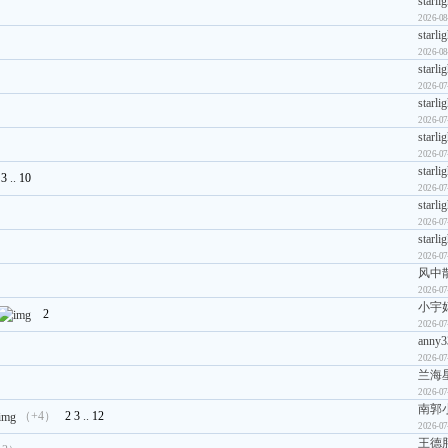
starli
2026-08
starli
2026-08
starli
2026-07
starli
2026-07
starli
2026-07
starli
3
..
10
2026-07
starli
2026-07
starli
2026-07
风中
2026-07
小宇
2
2026-07
anny3
2026-07
兰海
2026-07
南郭
（+4）
2
3
..
12
2026-07
王德