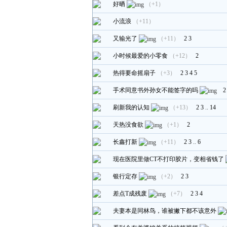
好晒
（+1）
小流浪
（+11）
又输光了
（+11）
2
3
小时候最爱的小零食
（+12）
2
热得要命摇扇子
（+3）
2
3
4
5
手术同意书外孙女不能签字的吗
2
刷新我的认知
（+13）
2
3
..
14
天热没食欲
（+1）
2
长鑫打新
（+11）
2
3
..
6
现在医院里做CT不打印胶片，变相省钱了
银行定存
（+2）
2
3
差点T成残废
（+7）
2
3
4
夫妻本是同林鸟，谁被撇下都不该意外