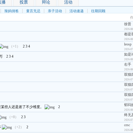
直播
投票
辩论
活动
辣妈俏爸
童言无忌
亲子活动
活动速递
往期回顾
徐晋
2026-08
都是
2026-08
leosp
（+1）
2
3
4
2026-07
如是
万
2
3
4
2026-08
右手
2026-08
双猫
2026-07
双猫
2026-07
双猫
2026-07
郁闷
里某些人还是差了不少维度。
2
2026-08
终无
（+8）
2
3
2026-07
cesc
事
（+2）
2
2026-08