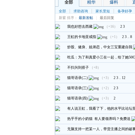
全部
精华
爆料
全部
求助咨询
家长里短
备孕好孕
新窗
排序：
最新发帖
|
最后回复
我也好想去西藏
（+16）
2
3
王虹的卡地亚戒指
（+1）
2
3
..
8
炒股、健身、姐弟恋，中女三宝重建自我
吃瓜：为了和真爱小三在一起，给了她500
不扫兴到搭子
（+8）
猫哥语录(二)
（+3）
2
3
..
12
猫哥语录(三)
（+2）
2
3
猫哥语录(四)
（+3）
2
有人说王虹，我看了下，他的水平比论坛
热乎乎的小奶猫 有人要领养吗？免费送
无脑支持一把某一人，带货主播之间的破