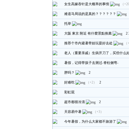
女生高嫁吞针是大概率的事情
（+2
难道马局说的是真的？？？？？？
托举
大阪 東京 附近 有什麼景點推薦
2
推荐个市内避暑带娃玩耍好去处
（
老人（重要亲戚）生病开刀了，买些什么
暑假，记得带孩子去测过-脊柱侧弯-
胖吗？
2
好难吃
（+2）
2
彩虹屁
超市都很冷清
2
天容易中暑
（+3）
今年暑假，为什么大家都不旅游了