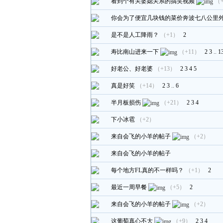
看到个有关婆媳关系的搞笑视频
（
你会为了便宜几块钱的菜价奔波七八公里
是不是人工降雨？
（+1）
2
寿比南山进来一下
（+11）
2
3
..
1
好老公、好老婆
（+13）
2
3
4
5
真是好笑
（+14）
2
3
..
6
半月板损伤
（+21）
2
3
4
下小冰雹
（+2）
来自会飞的小羊的帖子
（+2）
来自会飞的小羊的帖子
每个地方FL真的不一样吗？
（+1）
2
最近一周早餐
（+5）
2
来自会飞的小羊的帖子
（+2）
这葡萄真心不大
（+9）
2
3
4