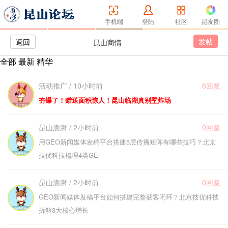
手机端
登陆
社区
昆友圈
发帖
返回
昆山商情
全部
最新
精华
活动推广 / 10小时前
6回复
夯爆了！赠送面积惊人！昆山临湖真别墅炸场
昆山澎湃 / 2小时前
0回复
用GEO新闻媒体发稿平台搭建5层传播矩阵有哪些技巧？北京
技优科技梳理4类GE
昆山澎湃 / 2小时前
0回复
GEO新闻媒体发稿平台如何搭建完整获客闭环？北京技优科技
拆解3大核心增长