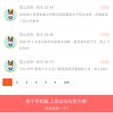
昆山澎湃 / 前天 22:43
0回复
2026湛江靠谱装修公司甄选指南覆盖全户型全场景，高端家装
工装公司参考
昆山澎湃 / 前天 22:26
0回复
2026 年 8 月首次购车补贴最全攻略：最高直补超万元，线上 3
步办结
昆山澎湃 / 前天 22:15
0回复
千问 APP 新用户 8 元无门槛优惠券完整领取口令：新人2497
1
2
3
4
5
6
245
装个手机版,上昆山论坛更方便!
给你也装一个?