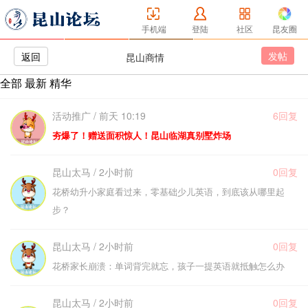
手机端
登陆
社区
昆友圈
发帖
返回
昆山商情
全部
最新
精华
活动推广 / 前天 10:19
6回复
夯爆了！赠送面积惊人！昆山临湖真别墅炸场
昆山太马 / 2小时前
0回复
花桥幼升小家庭看过来，零基础少儿英语，到底该从哪里起
步？
昆山太马 / 2小时前
0回复
花桥家长崩溃：单词背完就忘，孩子一提英语就抵触怎么办
昆山太马 / 2小时前
0回复