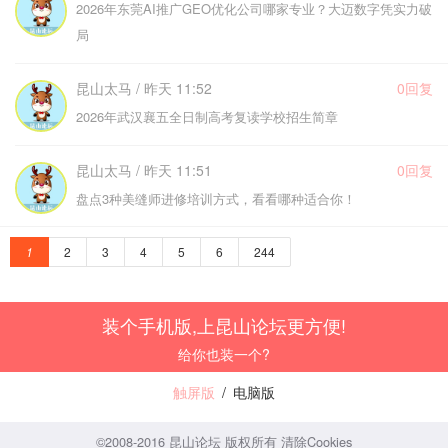
2026年东莞AI推广GEO优化公司哪家专业？大迈数字凭实力破
局
昆山太马 / 昨天 11:52
0回复
2026年武汉襄五全日制高考复读学校招生简章
昆山太马 / 昨天 11:51
0回复
盘点3种美缝师进修培训方式，看看哪种适合你！
1
2
3
4
5
6
244
装个手机版,上昆山论坛更方便!
给你也装一个?
触屏版
/
电脑版
©2008-2016 昆山论坛 版权所有
清除Cookies