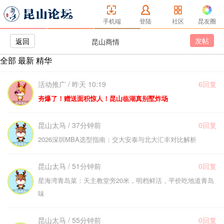
手机端
登陆
社区
昆友圈
发帖
返回
昆山商情
全部
最新
精华
活动推广 / 昨天 10:19
6回复
夯爆了！赠送面积惊人！昆山临湖真别墅炸场
昆山太马 / 37分钟前
0回复
2026深圳MBA选型指南：交大安泰与北大汇丰对比解析
昆山太马 / 51分钟前
0回复
星海湾青岛菜：天主教堂旁20米，明档鲜活，平价吃地道青岛
味
昆山太马 / 55分钟前
0回复