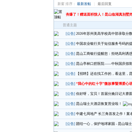
新窗
排序：
最新发帖
|
最后回复
夯爆了！赠送面积惊人！昆山临湖真别墅
普通主题
[公告]
2026年苏州美高学校高中部录取分
[公告]
中国农业银行关于短信服务号码的
[公告]
昆山工商银行提醒您：拒绝高利诱
[公告]
昆山亭林口腔医院——中秋国庆假期
[公告]
【招聘】还在找工作的，看这里，
[公告]
“我心中的红十字”微故事暨博爱心
[公告]
你好呀，宝贝！首届分娩日记大赛
[公告]
昆山瑞士大酒店恢复营业啦！
[公告]
中建七局地产 长三角首发之作！案
[公告]
团结一心，保护地球家园 - 昆山