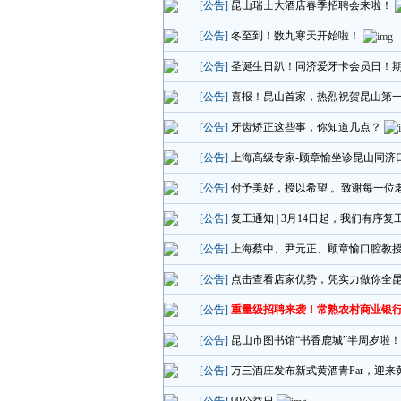
[公告]
昆山瑞士大酒店春季招聘会来啦！
[公告]
冬至到！数九寒天开始啦！
[公告]
圣诞生日趴！同济爱牙卡会员日！
[公告]
喜报！昆山首家，热烈祝贺昆山第
[公告]
牙齿矫正这些事，你知道几点？
[公告]
上海高级专家-顾章愉坐诊昆山同济
[公告]
付予美好，授以希望 。致谢每一位
[公告]
复工通知 | 3月14日起，我们有序复
[公告]
上海蔡中、尹元正、顾章愉口腔教
[公告]
点击查看店家优势，凭实力做你全
[公告]
重量级招聘来袭！常熟农村商业银
[公告]
昆山市图书馆“书香鹿城”半周岁啦
[公告]
万三酒庄发布新式黄酒青Par，迎来黄