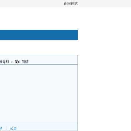
夜间模式
坛导航
>
昆山商情
动
公告