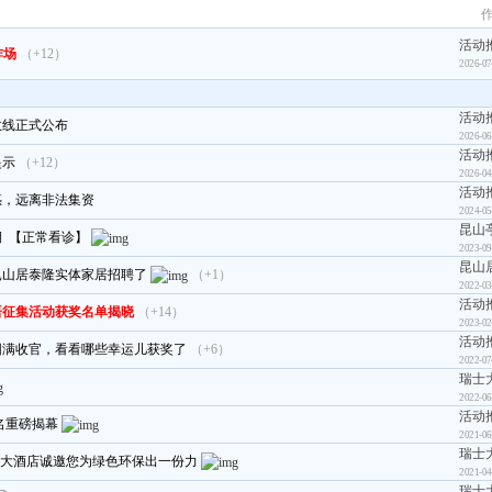
活动
炸场
（+12）
2026-07
活动
数线正式公布
2026-06
活动
提示
（+12）
2026-04
活动
惑，远离非法集资
2024-05
昆山
 【正常看诊】
2023-09
昆山
昆山居泰隆实体家居招聘了
（+1）
2022-03
活动
语征集活动获奖名单揭晓
（+14）
2023-02
活动
圆满收官，看看哪些幸运儿获奖了
（+6）
2022-07
瑞士
2022-06
活动
名重磅揭幕
2021-06
瑞士
瑞士大酒店诚邀您为绿色环保出一份力
2021-04
瑞士