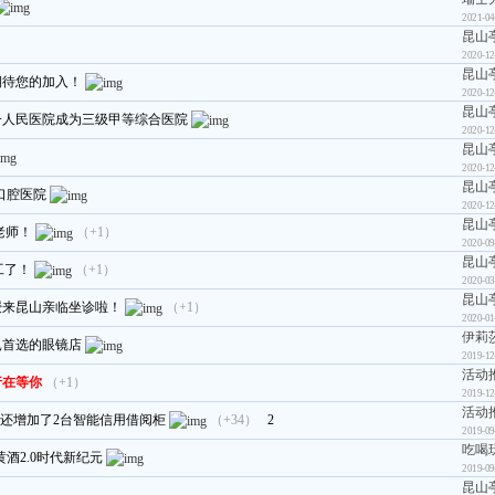
2021-04
昆山
2020-12
昆山
期待您的加入！
2020-12
昆山
一人民医院成为三级甲等综合医院
2020-12
昆山
2020-12
昆山
口腔医院
2020-12
昆山
老师！
（+1）
2020-09
昆山
工了！
（+1）
2020-03
昆山
授来昆山亲临坐诊啦！
（+1）
2020-01
伊莉
昆首选的眼镜店
2019-12
活动
行在等你
（+1）
2019-12
活动
！还增加了2台智能信用借阅柜
（+34）
2
2019-09
吃喝
酒2.0时代新纪元
2019-09
昆山