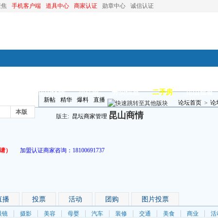
聚焦
手机客户端
道具中心
商家认证
勋章中心
诚信认证
装修
昆山优选
小红娘
分类信息
二手房
昆山视窗
新帖
精华
爆料
直播
论坛首页
>
论
本版
昆山商情
版主:
昆坛商家管理
请）
加盟认证商家咨询：
18100691737
直播
投票
活动
团购
图片投票
眼镜
摄影
美容
母婴
汽车
装修
交通
美食
商业
活