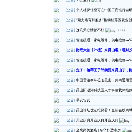
[公告]
99公益日
[公告]
个人社保信息可在中国工商银行自
[公告]
“聚力培育和服务”推动姑苏区就业
[公告]
这几天心情都不好
（+4）
[公告]
管道疏通，家电维修，供电抢修---570
[公告]
财经大咖【叶檀】来昆山啦！理财投
[公告]
管道疏通，家电维修，供电抢修---570
[公告]
定了！钢琴王子郎朗要来昆山了，
[公告]
中国雷达泰斗莅临昆山，共商通用
[公告]
昆山阳澄湖科技园人才科创载体绩
[公告]
早安坛友
[公告]
昆山论坛优选抢鲜看！全新在线商城
[公告]
开业庆典开业庆典开业庆典
[公告]
金鹰尚美酒店 | 奢华舒适客房