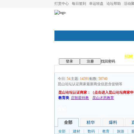
打赏中心
每日签到
幸运转盘
论坛帮助
活动
论坛首页
论坛导航
商家
招聘
登录
注册
找回密码
今日:
54
|
主题:
14591
|
帖数:
50740
昆山论坛认证商家最新商业信息含促销等
昆山论坛认证商家：（点击进入昆山论坛商家申
教育类
启智星特教
昆山才思教育
发帖
全部
精华
爆料
全部
建材
数码
教育
旅游